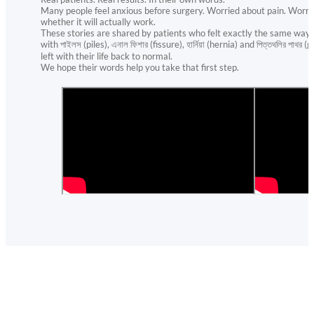
Many people feel anxious before surgery. Worried about pain. Worri
whether it will actually work.
These stories are shared by patients who felt exactly the same way 
with পাইলস (piles), এনাল ফিশার (fissure), হার্নিয়া (hernia) and পিত্তথলির প
left with their life back to normal.
We hope their words help you take that first step.