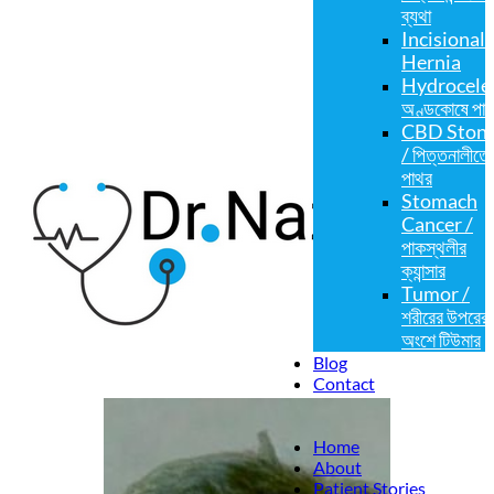
ব্যথা
Incisional
Hernia
Hydrocele 
অণ্ডকোষে পান
CBD Ston
/ পিত্তনালীতে
পাথর
Stomach
Cancer /
পাকস্থলীর
ক্যান্সার
Tumor /
শরীরের উপরের
অংশে টিউমার
Blog
Contact
Home
About
Patient Stories