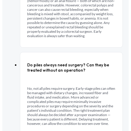
(hemorrhoids) or an anal fissure — both of which are non-
cancerous and treatable. However, colorectal polyps and
cancer can also cause rectal bleeding, especially when
bleeding is mixed with stool, accompanied by weight loss,
persistent changes in bowel habits, or anemia. It is not
possible to determine the cause by guessing alone. Any
repeated or unexplained rectal bleeding should be
properly evaluated by a colorectal surgeon. Early
evaluation is always safer than waiting.
Do piles always need surgery? Can they be
treated without an operation?
No, not all piles require surgery. Early-stage piles can often
be managed with dietary changes, increased fiber and
fluid intake, and medication. More advanced or
complicated piles may require minimally invasive
procedures or surgery depending on the severity and the
patient’s individual condition. The right treatment plan
should always be decided after a proper examination —
because every patient is different. Delaying treatment,
however, can allow the condition to worsen over time.