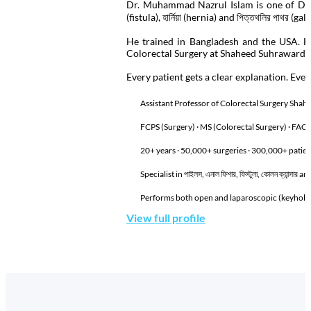
Dr. Muhammad Nazrul Islam is one of Dhaka's
(fistula), হার্নিয়া (hernia) and পিত্তথলির পাথর (gal
He trained in Bangladesh and the USA. H
Colorectal Surgery at Shaheed Suhrawardy 
Every patient gets a clear explanation. Eve
Assistant Professor of Colorectal Surgery Sha
FCPS (Surgery) · MS (Colorectal Surgery) · FAC
20+ years · 50,000+ surgeries · 300,000+ patien
Specialist in পাইলস, এনাল ফিশার, ফিস্টুলা, কোলন ক্যান্
Performs both open and laparoscopic (keyhole) 
View full profile