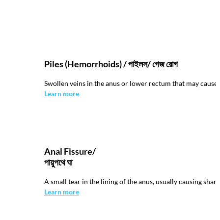
Piles (Hemorrhoids) / পাইলস/ গেজ রোগ
Swollen veins in the anus or lower rectum that may cause b
Learn more
Anal Fissure/
পায়ুপথে ঘা
A small tear in the lining of the anus, usually causing shar
Learn more