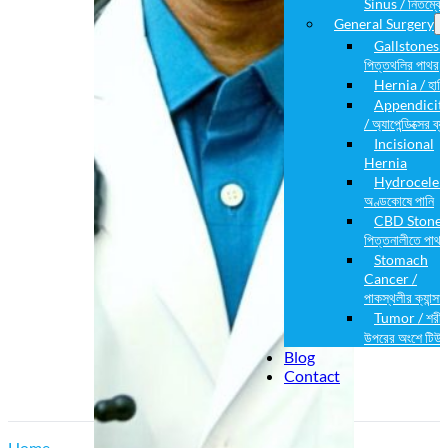
Sinus / নিতম্বের
General Surgery
Gallstones /
পিত্তথলির পাথর
Hernia / হার্নিয
Appendiciti
/ অ্যাপেন্ডিক্সের ব্য
Incisional
Hernia
Hydrocele /
অণ্ডকোষে পানি
CBD Stone 
পিত্তনালীতে পাথর
Stomach
Cancer /
পাকস্থলীর ক্যান্সার
Tumor / শরীর
উপরের অংশে টিউম
Blog
Contact
Home