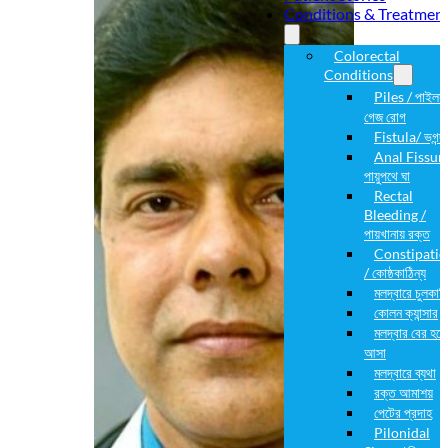
Conditions & Treatmen
Colorectal
Conditions
Piles / পাইলস
গেজ রোগ
Fistula/ ভগন্দ
Anal Fissure
পায়ুপথে ঘা
Rectal
Bleeding /
পায়খানায় রক্ত
Constipati
/ কোষ্ঠকাঠিন্য
মলদ্বারে চুলকানি
কোলন ক্যান্সার
মলদ্বার বের হয়ে
আসা
মলদ্বারে ব্যথা
রক্ত আমাশয়
পেটের প্রদাহ
Pilonidal