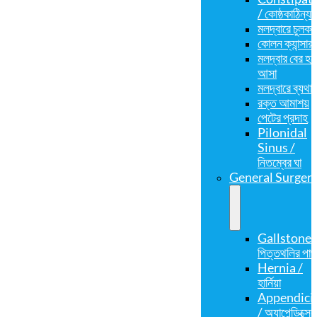
/ কোষ্ঠকাঠিন্য
মলদ্বারে চুলকা
কোলন ক্যান্সার
মলদ্বার বের হয়
আসা
মলদ্বারে ব্যথা
রক্ত আমাশয়
পেটের প্রদাহ
Pilonidal
Sinus /
নিতম্বের ঘা
General Surger
Gallstones
পিত্তথলির পা
Hernia /
হার্নিয়া
Appendicit
/ অ্যাপেন্ডিক্সের