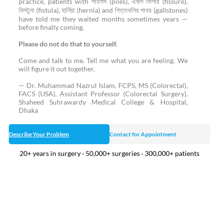
practice, patients with পাইলস (piles), এনাল ফিশার (fissure),
ফিস্টুলা (fistula), হার্নিয়া (hernia) and পিত্তথলির পাথর (gallstones)
have told me they waited months sometimes years —
before finally coming.
Please do not do that to yourself.
Come and talk to me. Tell me what you are feeling. We
will figure it out together.
— Dr. Muhammad Nazrul Islam, FCPS, MS (Colorectal),
FACS (USA), Assistant Professor (Colorectal Surgery),
Shaheed Suhrawardy Medical College & Hospital,
Dhaka
Describe Your Problem
Contact for Appointment
20+ years in surgery · 50,000+ surgeries · 300,000+ patients