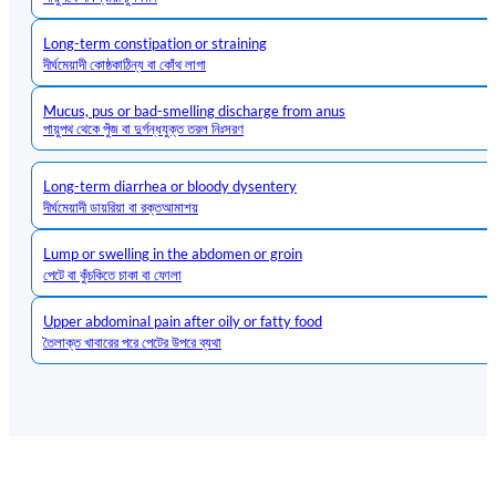
Long-term constipation or straining
দীর্ঘমেয়াদী কোষ্ঠকাঠিন্য বা কোঁথ লাগা
Mucus, pus or bad-smelling discharge from anus
পায়ুপথ থেকে পুঁজ বা দুর্গন্ধযুক্ত তরল নিঃসরণ
Long-term diarrhea or bloody dysentery
দীর্ঘমেয়াদী ডায়রিয়া বা রক্তআমাশয়
Lump or swelling in the abdomen or groin
পেটে বা কুঁচকিতে চাকা বা ফোলা
Upper abdominal pain after oily or fatty food
তৈলাক্ত খাবারের পরে পেটের উপরে ব্যথা