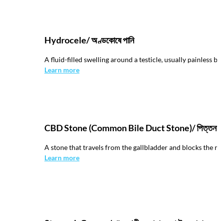
Hydrocele/ অণ্ডকোষে পানি
A fluid-filled swelling around a testicle, usually painless
Learn more
CBD Stone (Common Bile Duct Stone)/ পিত্তনালী
A stone that travels from the gallbladder and blocks the m
Learn more